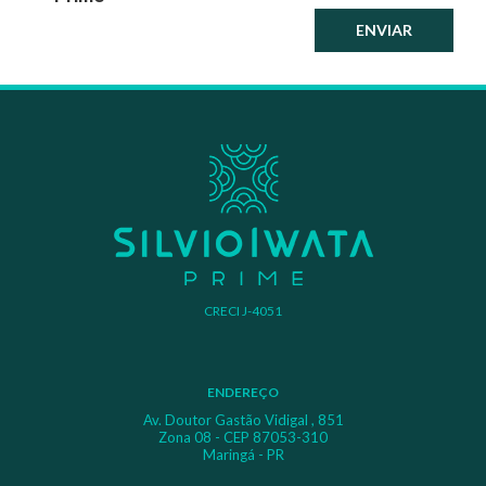
ENVIAR
CRECI J-4051
ENDEREÇO
Av. Doutor Gastão Vidigal , 851
Zona 08 - CEP 87053-310
Maringá - PR