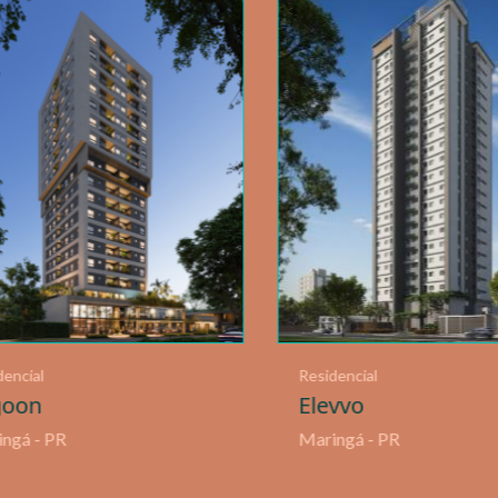
mento
Residencial
ta dos Plátanos
Albor
gá - PR
Maringá - PR