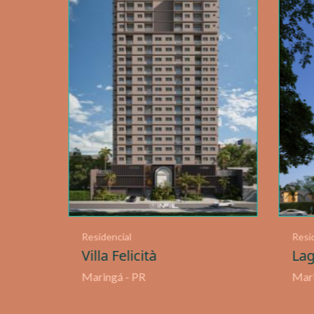
Residencial
Lotea
Elevvo
Quin
Maringá - PR
Marin