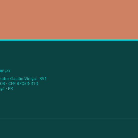
REÇO
outor Gastão Vidigal , 851
 08 - CEP 87053-310
gá - PR