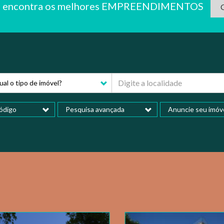
ê encontra os melhores EMPREENDIMENTOS
C
al o tipo de imóvel?
ódigo
Pesquisa avançada
Anuncie seu imóv