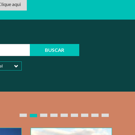
lique aqui
BUSCAR
el