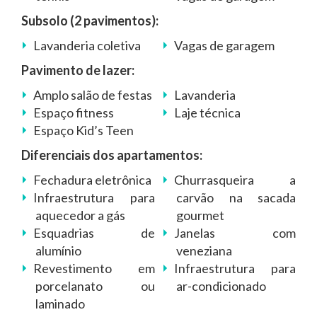
Subsolo (2 pavimentos):
Lavanderia coletiva
Vagas de garagem
Pavimento de lazer:
Amplo salão de festas
Lavanderia
Espaço fitness
Laje técnica
Espaço Kid’s Teen
Diferenciais dos apartamentos:
Fechadura eletrônica
Churrasqueira a
Infraestrutura para
carvão na sacada
aquecedor a gás
gourmet
Esquadrias de
Janelas com
alumínio
veneziana
Revestimento em
Infraestrutura para
porcelanato ou
ar-condicionado
laminado