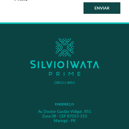
ENVIAR
CRECI J-4051
ENDEREÇO
Av. Doutor Gastão Vidigal , 851
Zona 08 - CEP 87053-310
Maringá - PR