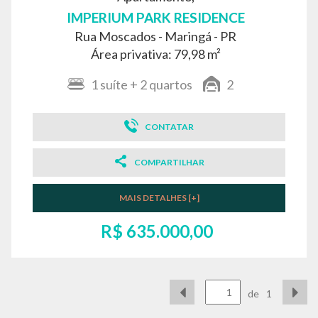
IMPERIUM PARK RESIDENCE
Rua Moscados -
Maringá - PR
Área privativa: 79,98 m²
1
suíte
+ 2
quartos
2
CONTATAR
COMPARTILHAR
MAIS DETALHES [+]
R$ 635.000,00
de
1