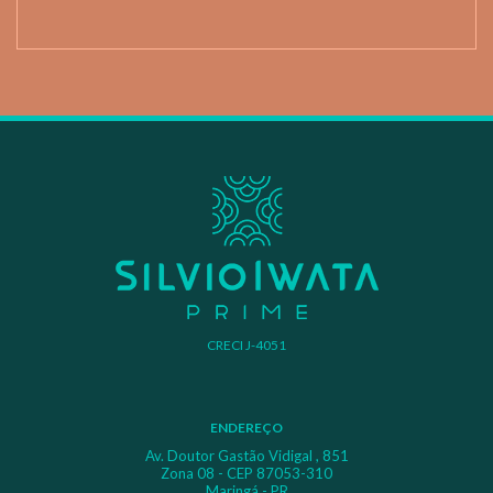
CRECI J-4051
ENDEREÇO
Av. Doutor Gastão Vidigal , 851
Zona 08 - CEP 87053-310
Maringá - PR