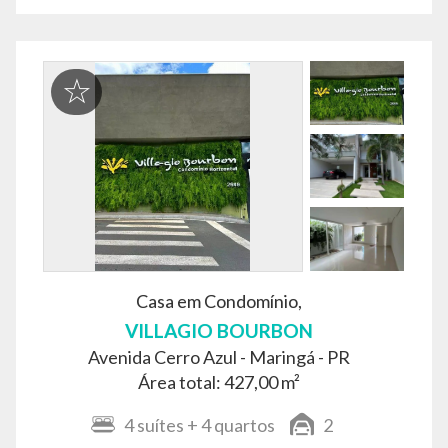
Casa em Condomínio,
VILLAGIO BOURBON
Avenida Cerro Azul -
Maringá - PR
Área total: 427,00 m²
4
suítes
+ 4
quartos
2