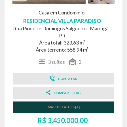
Casa em Condomínio,
RESIDENCIAL VILLA PARADISO
Rua Pioneiro Domingos Salgueiro -
Maringá -
PR
Área total: 323,63 m²
Área terreno: 558,94 m²
3
suítes
2
CONTATAR
COMPARTILHAR
MAIS DETALHES [+]
R$ 3.450.000,00