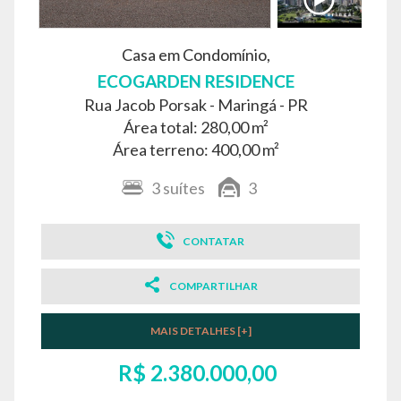
Casa em Condomínio,
ECOGARDEN RESIDENCE
Rua Jacob Porsak -
Maringá - PR
Área total: 280,00 m²
Área terreno: 400,00 m²
3
suítes
3
CONTATAR
COMPARTILHAR
MAIS DETALHES [+]
R$ 2.380.000,00