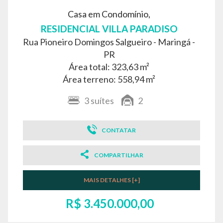
Casa em Condomínio,
RESIDENCIAL VILLA PARADISO
Rua Pioneiro Domingos Salgueiro -
Maringá -
PR
Área total: 323,63 m²
Área terreno: 558,94 m²
3
suítes
2
CONTATAR
COMPARTILHAR
MAIS DETALHES [+]
R$ 3.450.000,00