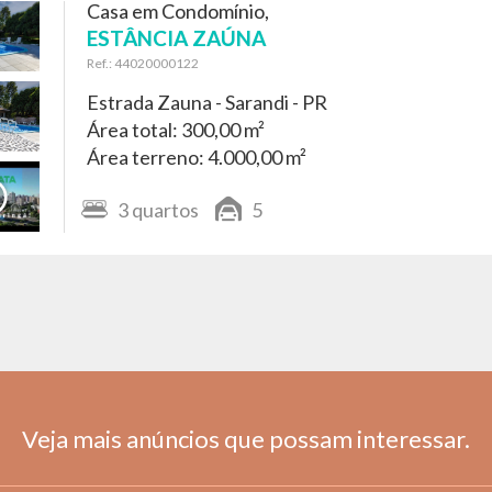
Casa em Condomínio,
ESTÂNCIA ZAÚNA
Ref.: 44020000122
Estrada Zauna -
Sarandi - PR
Área total: 300,00 m²
Área terreno: 4.000,00 m²
3
quartos
5
Veja mais anúncios que possam interessar.