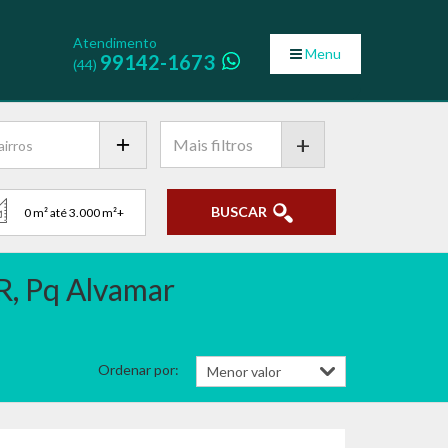
Atendimento
Menu
99142-1673
(44)
+
BUSCAR
R, Pq Alvamar
Ordenar por: