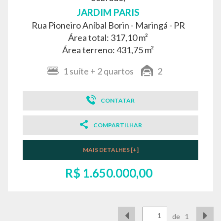
JARDIM PARIS
Rua Pioneiro Aníbal Borin -
Maringá - PR
Área total: 317,10 m²
Área terreno: 431,75 m²
1
suíte
+ 2
quartos
2
CONTATAR
COMPARTILHAR
MAIS DETALHES [+]
R$ 1.650.000,00
de
1