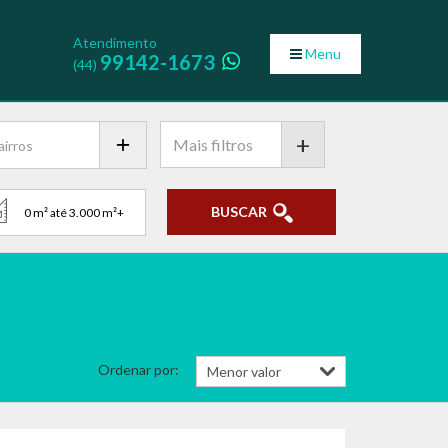
Atendimento
Menu
99142-1673
(44)
+
BUSCAR
Ordenar por: