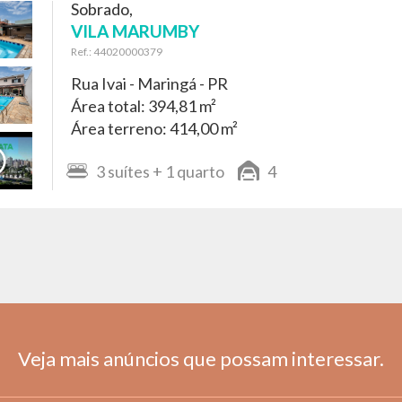
Sobrado,
VILA MARUMBY
Ref.: 44020000379
Rua Ivai -
Maringá - PR
Área total: 394,81 m²
Área terreno: 414,00 m²
3
suítes
+ 1
quarto
4
Veja mais anúncios que possam interessar.