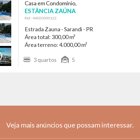
Casa em Condomínio,
ESTÂNCIA ZAÚNA
Ref.: 44020000122
Estrada Zauna -
Sarandi - PR
Área total: 300,00 m²
Área terreno: 4.000,00 m²
3
quartos
5
Veja mais anúncios que possam interessar.