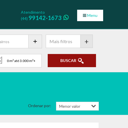
Atendimento
Menu
99142-1673
(44)
+
BUSCAR
Ordenar por: