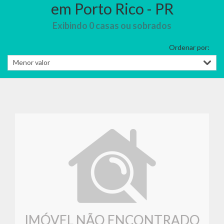
em Porto Rico - PR
Exibindo 0 casas ou sobrados
Ordenar por:
IMÓVEL NÃO ENCONTRADO