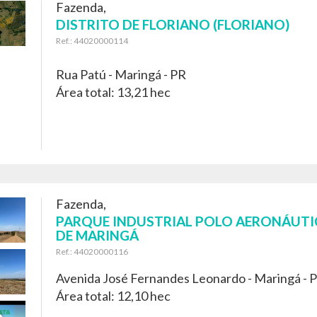
Fazenda,
DISTRITO DE FLORIANO (FLORIANO)
Ref.: 44020000114
Rua Patú -
Maringá - PR
Área total: 13,21 hec
Fazenda,
PARQUE INDUSTRIAL POLO AERONÁUT
DE MARINGÁ
Ref.: 44020000116
Avenida José Fernandes Leonardo -
Maringá - 
Área total: 12,10 hec