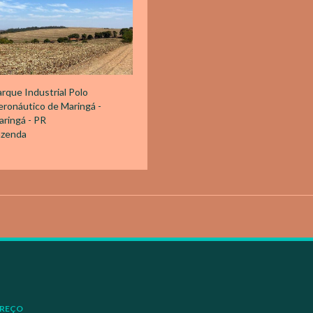
rque Industrial Polo
ronáutico de Maringá -
ringá - PR
azenda
REÇO