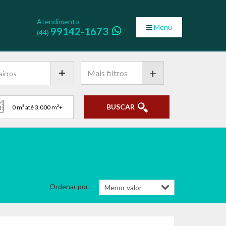
Atendimento
Menu
99142-1673
(44)
+
BUSCAR
Ordenar por: