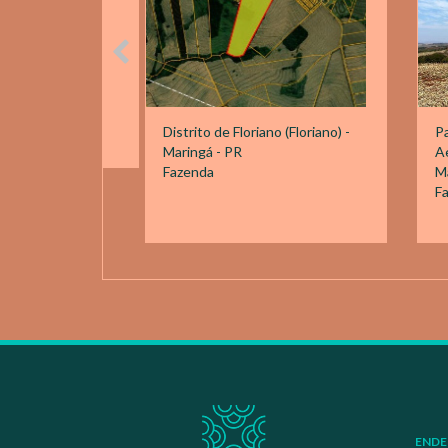
Distrito de Floriano (Floriano) -
Pa
Maringá - PR
Ae
Fazenda
Ma
F
ENDE