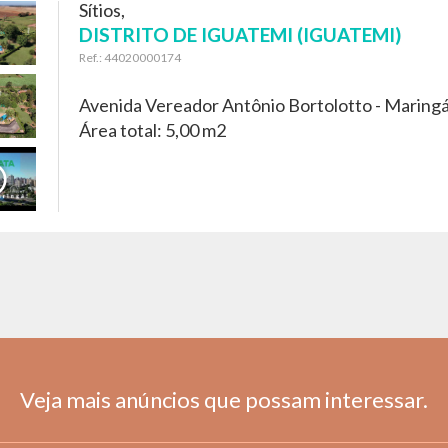
Sítios,
DISTRITO DE IGUATEMI (IGUATEMI)
Ref.: 44020000174
Avenida Vereador Antônio Bortolotto -
Maringá
Área total: 5,00 m2
Veja mais anúncios que possam interessar.