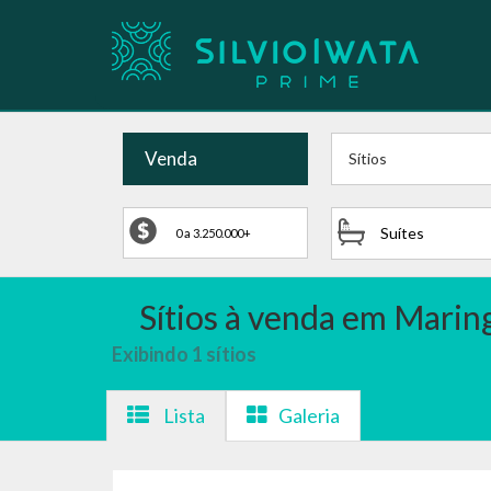
Venda
Sítios
Suítes
Sítios à venda em Maring
Exibindo 1 sítios
Lista
Galeria