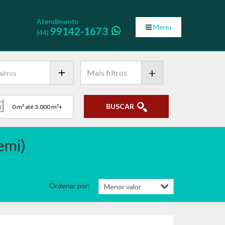
Atendimento
Menu
99142-1673
(44)
+
BUSCAR
emi)
Ordenar por: