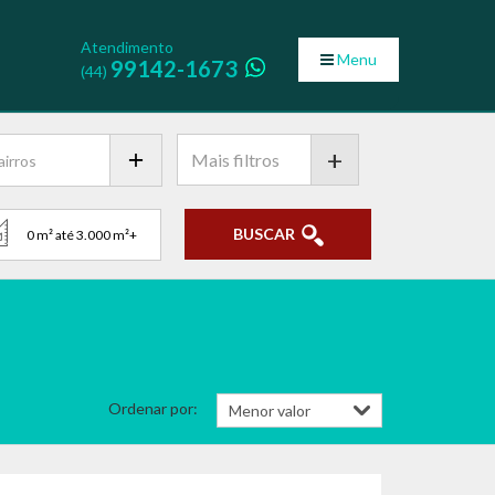
Atendimento
Menu
99142-1673
(44)
+
BUSCAR
Ordenar por: