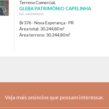
Terreno Comercial,
GLEBA PATRIMÔNIO CAPELINHA
Ref.: 44020000201
Br376 -
Nova Esperança - PR
Área total: 30.244,80 m²
Área terreno: 30.244,80 m²
Veja mais anúncios que possam interessar.