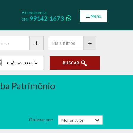
Atendimento
Menu
99142-1673
(44)
+
BUSCAR
eba Patrimônio
Ordenar por: