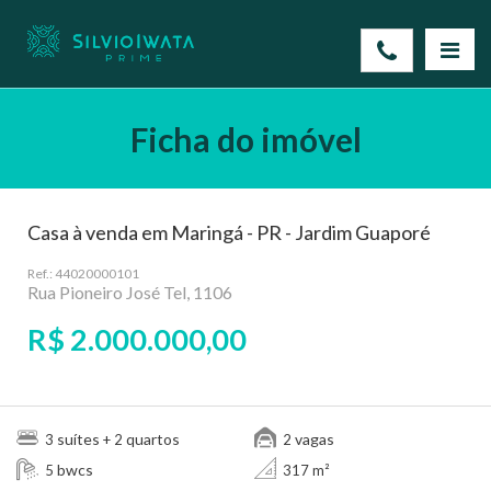
Ficha do imóvel
Casa à venda em Maringá - PR - Jardim Guaporé
Ref.: 44020000101
Rua Pioneiro José Tel, 1106
R$ 2.000.000,00
suítes
quartos
vagas
3
+ 2
2
bwcs
5
317 m²