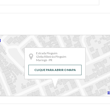
Estrada Pinguim
Gleba Ribeirão Pinguim
Maringá - PR
CLIQUE PARA ABRIR O MAPA