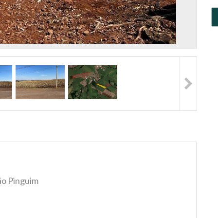
ão Pinguim
s