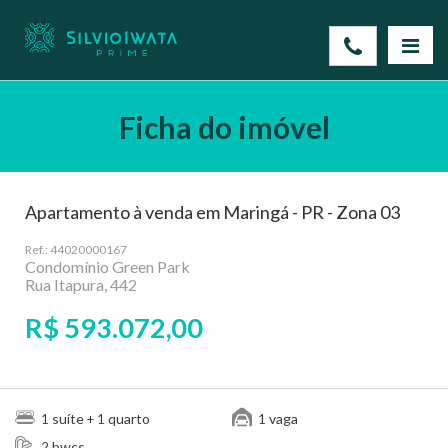
Ficha do imóvel
Apartamento à venda em Maringá - PR - Zona 03
Ref.: 44020000167
Condomínio Green Park
Rua Itapura, 442
R$ 593.072,00
suíte
quarto
vaga
1
+ 1
1
bwcs
2