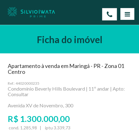
Ficha do imóvel
Apartamento à venda em Maringá - PR - Zona 01
Centro
Ref.: 44020000235
Condomínio Beverly Hills Boulevard | 11º andar | Apto:
Consultar
Avenida XV de Novembro, 300
R$ 1.300.000,00
cond. 1.285,98 | iptu 3.339,73