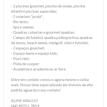
- 2 piscinas gourmet, piscina de ondas, piscina
infantil e piscinas aquecidas;
- 2 solarium "praia";
- Rio lento;
- Spa e saunas;
- Quadras cobertas e gourmet quadras;
- Campo de futebol, quadra poliesportiva, quadras
de tennis, beach tennis, minigolf, vôlei e futvôlei;
- 2 espaços gourmet;
- Espaço teens e espaço kids;
- Pool club;
- Pista de cooper;
- Academia e academia ao ar livre.
Entre em contato conosco agora mesmo e saiba
mais. Nosso time especializado em imóveis de alto
padrão aguarda o seu contato!
ALINE ARAÚJO
(44) 99711-7859