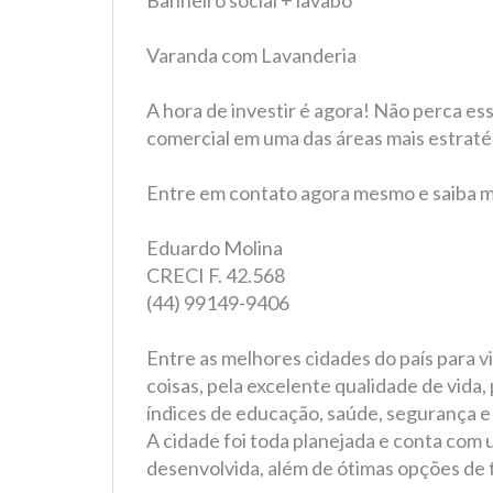
Banheiro social + lavabo
Varanda com Lavanderia
A hora de investir é agora! Não perca es
comercial em uma das áreas mais estraté
Entre em contato agora mesmo e saiba m
Eduardo Molina
CRECI F. 42.568
(44) 99149-9406
Entre as melhores cidades do país para v
coisas, pela excelente qualidade de vida
índices de educação, saúde, segurança e
A cidade foi toda planejada e conta com
desenvolvida, além de ótimas opções de 