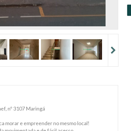
ef, nº 3107 Maringá
ca morar e empreender no mesmo local!
da movimentada e de fácil acesso.