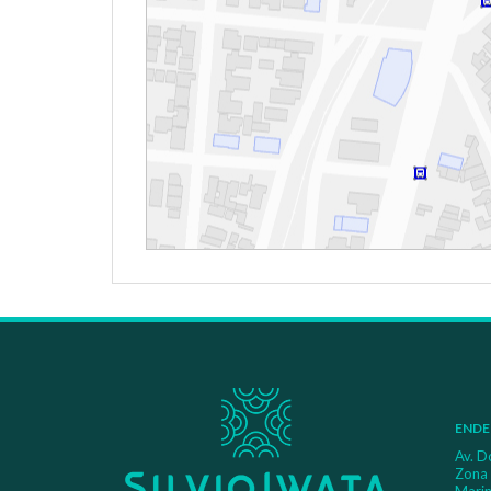
ENDE
Av. D
Zona