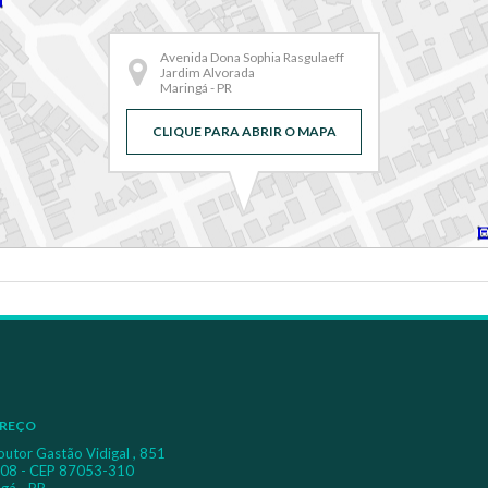
Avenida Dona Sophia Rasgulaeff
Jardim Alvorada
Maringá - PR
CLIQUE PARA ABRIR O MAPA
REÇO
outor Gastão Vidigal , 851
 08 - CEP 87053-310