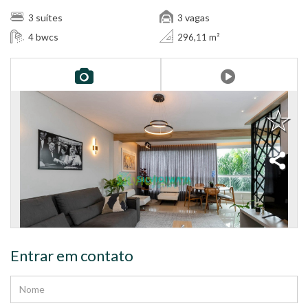
suítes
vagas
3
3
bwcs
4
296,11 m²
Entrar em contato