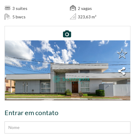
suítes
vagas
3
2
bwcs
5
323,63 m²
Entrar em contato